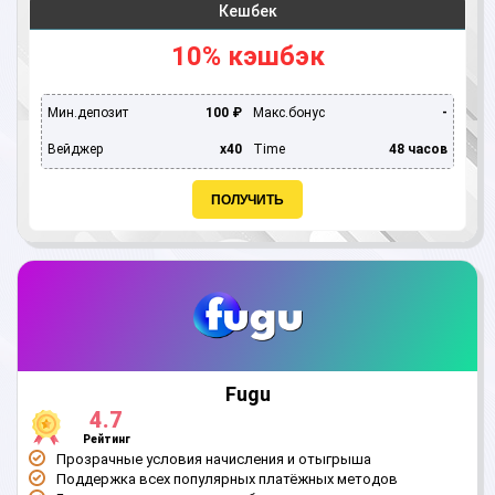
Кешбек
10% кэшбэк
Мин.депозит
100 ₽
Макс.бонус
-
Вейджер
х40
Time
48 часов
ПОЛУЧИТЬ
Fugu
4.7
Рейтинг
Прозрачные условия начисления и отыгрыша
Поддержка всех популярных платёжных методов