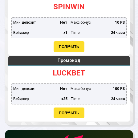
SPINWIN
Мин.депозит
Нет
Макс.бонус
10 FS
Вейджер
х1
Time
24 часа
ПОЛУЧИТЬ
Промокод
LUCKBET
Мин.депозит
Нет
Макс.бонус
100 FS
Вейджер
х35
Time
24 часа
ПОЛУЧИТЬ