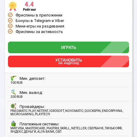
4.4
Рейтинг
Фриспины в приложении
Бонусы в Telegram и Viber
Мини-игры на раздевания
Фриспины за активность
ИГРАТЬ
УСТАНОВИТЬ
НА АНДРОИД
Мин. депозит:
100 RUB
Мин. вывод:
200 RUB
Провайдеры:
PRAGMATIC PLAY, NETENT, IGROSOFT, NOVOMATIC, QUICKSPIN, ENDORPHINA,
MICROGAMING, PLAYTECH
Платежные системы:
МИР, VISA, MASTERCARD, PIASTRIX, SKRILL, NETELLER, СБЕРБАНК, ТИНЬКОФФ,
ЯНДЕКС ДЕНЬГИ, ALFA BANK, СБП