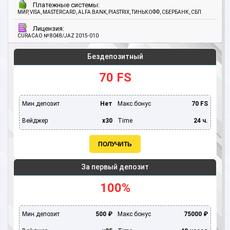
Платежные системы:
МИР, VISA, MASTERCARD, ALFA BANK, PIASTRIX, ТИНЬКОФФ, СБЕРБАНК, СБП
Лицензия:
CURACAO № 8048/JAZ 2015-010
Бездепозитный
70 FS
Мин.депозит
Нет
Макс.бонус
70 FS
Вейджер
х30
Time
24 ч.
ПОЛУЧИТЬ
За первый депозит
100%
Мин.депозит
500 ₽
Макс.бонус
75000 ₽