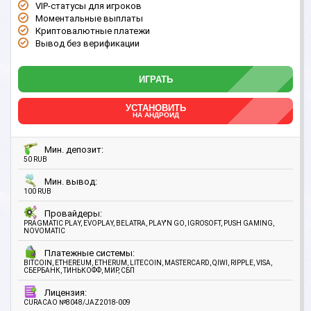
VIP-статусы для игроков
Моментальные выплаты
Криптовалютные платежи
Вывод без верификации
ИГРАТЬ
УСТАНОВИТЬ
НА АНДРОИД
Мин. депозит:
50 RUB
Мин. вывод:
100 RUB
Провайдеры:
PRAGMATIC PLAY, EVOPLAY, BELATRA, PLAY'N GO, IGROSOFT, PUSH GAMING,
NOVOMATIC
Платежные системы:
BITCOIN, ETHEREUM, ETHERUM, LITECOIN, MASTERCARD, QIWI, RIPPLE, VISA,
СБЕРБАНК, ТИНЬКОФФ, МИР, СБП
Лицензия:
CURACAO №8048/JAZ2018-009