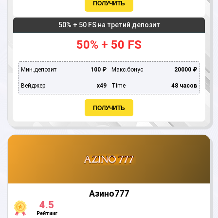
ПОЛУЧИТЬ
50% + 50 FS на третий депозит
50% + 50 FS
Мин.депозит
100 ₽
Макс.бонус
20000 ₽
Вейджер
х49
Time
48 часов
ПОЛУЧИТЬ
Азино777
4.5
Рейтинг