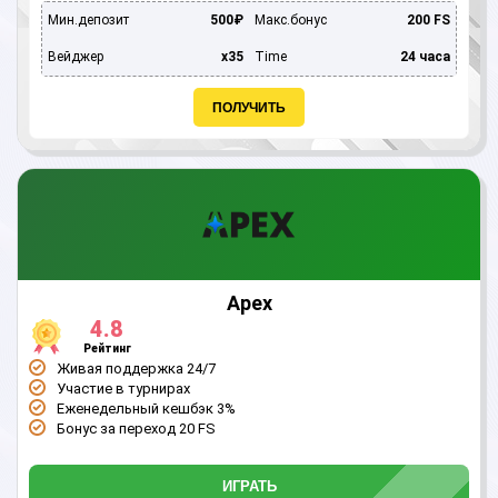
Мин.депозит
500₽
Макс.бонус
200 FS
Вейджер
x35
Time
24 часа
ПОЛУЧИТЬ
Apex
4.8
Рейтинг
Живая поддержка 24/7
Участие в турнирах
Еженедельный кешбэк 3%
Бонус за переход 20 FS
ИГРАТЬ