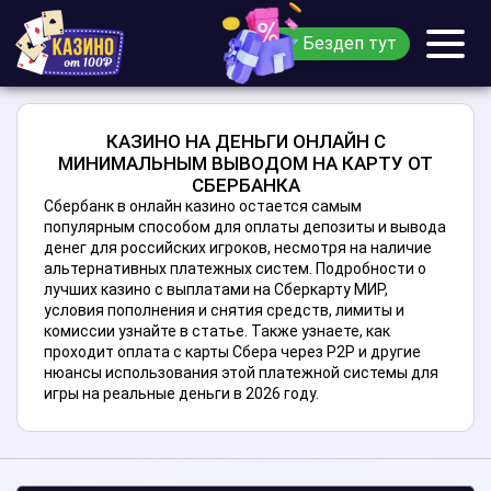
Бездеп тут
КАЗИНО НА ДЕНЬГИ ОНЛАЙН С
МИНИМАЛЬНЫМ ВЫВОДОМ НА КАРТУ ОТ
СБЕРБАНКА
Сбербанк в онлайн казино остается самым
популярным способом для оплаты депозиты и вывода
денег для российских игроков, несмотря на наличие
альтернативных платежных систем. Подробности о
лучших казино с выплатами на Сберкарту МИР,
условия пополнения и снятия средств, лимиты и
комиссии узнайте в статье. Также узнаете, как
проходит оплата с карты Сбера через P2P и другие
нюансы использования этой платежной системы для
игры на реальные деньги в 2026 году.