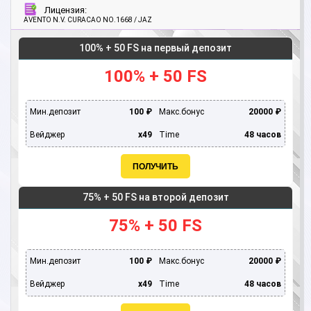
Лицензия:
AVENTO N.V. CURACAO NO.1668 / JAZ
100% + 50 FS на первый депозит
100% + 50 FS
Мин.депозит
100 ₽
Макс.бонус
20000 ₽
Вейджер
х49
Time
48 часов
ПОЛУЧИТЬ
75% + 50 FS на второй депозит
75% + 50 FS
Мин.депозит
100 ₽
Макс.бонус
20000 ₽
Вейджер
х49
Time
48 часов