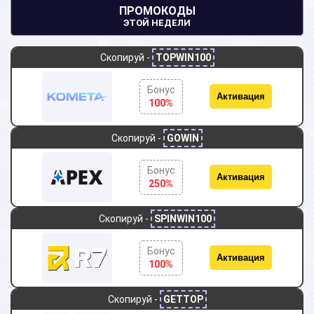
ПРОМОКОДЫ
ЭТОЙ НЕДЕЛИ
Скопируй -
TOPWIN100
Бонус
Активация
100%
Скопируй -
GOWIN
Бонус
Активация
250%
Скопируй -
SPINWIN100
Бонус
Активация
100%
Скопируй -
GETTOP