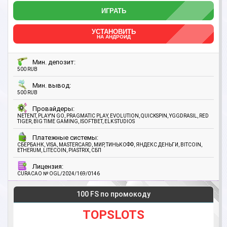
ИГРАТЬ
УСТАНОВИТЬ
НА АНДРОИД
Мин. депозит:
500 RUB
Мин. вывод:
500 RUB
Провайдеры:
NETENT, PLAY'N GO, PRAGMATIC PLAY, EVOLUTION, QUICKSPIN, YGGDRASIL, RED
TIGER, BIG TIME GAMING, ISOFTBET, ELK STUDIOS
Платежные системы:
СБЕРБАНК, VISA, MASTERCARD, МИР, ТИНЬКОФФ, ЯНДЕКС ДЕНЬГИ, BITCOIN,
ETHERUM, LITECOIN, PIASTRIX, СБП
Лицензия:
CURACAO № OGL/2024/169/0146
100 FS по промокоду
TOPSLOTS