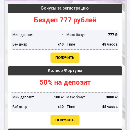
Бонусы за регистрацию
Бездеп 777 рублей
Мин.депозит
-
Макс.бонус
777 ₽
Вейджер
х40
Time
48 часов
ПОЛУЧИТЬ
Колесо Фортуны
50% на депозит
Мин.депозит
100 ₽
Макс.бонус
3000 ₽
Вейджер
х40
Time
48 часов
ПОЛУЧИТЬ