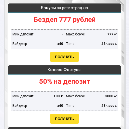
Бонусы за регистрацию
Бездеп 777 рублей
Мин.депозит
-
Макс.бонус
777 ₽
Вейджер
х40
Time
48 часов
ПОЛУЧИТЬ
Колесо Фортуны
50% на депозит
Мин.депозит
100 ₽
Макс.бонус
3000 ₽
Вейджер
х40
Time
48 часов
ПОЛУЧИТЬ