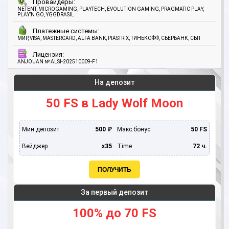
Провайдеры:
NETENT, MICROGAMING, PLAYTECH, EVOLUTION GAMING, PRAGMATIC PLAY,
PLAY’N GO, YGGDRASIL
Платежные системы:
МИР, VISA, MASTERCARD, ALFA BANK, PIASTRIX, ТИНЬКОФФ, СБЕРБАНК, СБП
Лицензия:
ANJOUAN № ALSI-202510009-F1
На депозит
50 FS в Lady Wolf Moon
Мин.депозит
500 ₽
Макс.бонус
50 FS
Вейджер
х35
Time
72 ч.
ПОЛУЧИТЬ
За первый депозит
100% до 70 FS