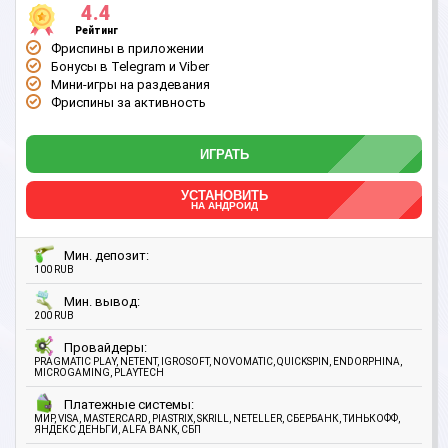
4.4
Рейтинг
Фриспины в приложении
Бонусы в Telegram и Viber
Мини-игры на раздевания
Фриспины за активность
ИГРАТЬ
УСТАНОВИТЬ
НА АНДРОИД
Мин. депозит:
100 RUB
Мин. вывод:
200 RUB
Провайдеры:
PRAGMATIC PLAY, NETENT, IGROSOFT, NOVOMATIC, QUICKSPIN, ENDORPHINA,
MICROGAMING, PLAYTECH
Платежные системы:
МИР, VISA, MASTERCARD, PIASTRIX, SKRILL, NETELLER, СБЕРБАНК, ТИНЬКОФФ,
ЯНДЕКС ДЕНЬГИ, ALFA BANK, СБП