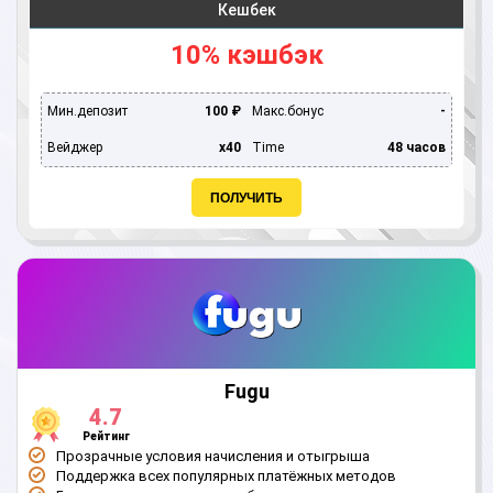
Кешбек
10% кэшбэк
Мин.депозит
100 ₽
Макс.бонус
-
Вейджер
х40
Time
48 часов
ПОЛУЧИТЬ
Fugu
4.7
Рейтинг
Прозрачные условия начисления и отыгрыша
Поддержка всех популярных платёжных методов