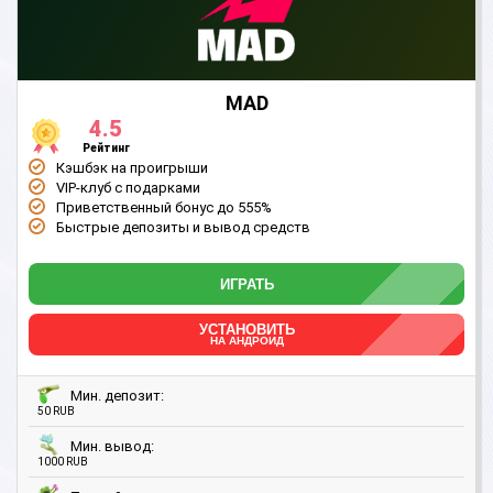
MAD
4.5
Рейтинг
Кэшбэк на проигрыши
VIP-клуб с подарками
Приветственный бонус до 555%
Быстрые депозиты и вывод средств
ИГРАТЬ
УСТАНОВИТЬ
НА АНДРОИД
Мин. депозит:
50 RUB
Мин. вывод:
1000 RUB