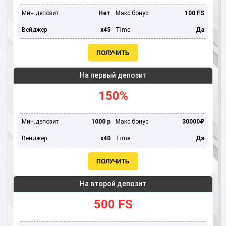
Мин.депозит
Нет
Макс.бонус
100 FS
Вейджер
х45
Time
Да
ПОЛУЧИТЬ
На первый депозит
150%
Мин.депозит
1000 р
Макс.бонус
30000₽
Вейджер
х40
Time
Да
ПОЛУЧИТЬ
На второй депозит
500 FS