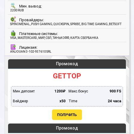
Мин. вывод:
2200 RUB
Провайдеры:
SPINOMENAL, PUSH GAMING, QUICKSPIN, SPRIBE, BIG TIME GAMING, BETSOFT
Платежные системы:
VISA, MASTERCARD, МИР, СБП, ТИНЬКОФФ, КАРТА СБЕРБАНКА
Лицензия:
ANJOUAN 3-102-937610 SRL
Промокод
GETTOP
Мин.депозит
1200₽
Макс.бонус
900 FS
Вейджер
х50
Time
24 часа
ПОЛУЧИТЬ
Промокод