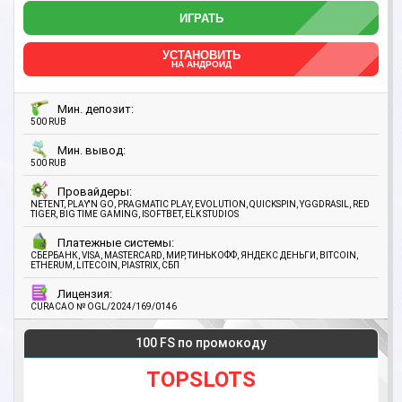
ИГРАТЬ
УСТАНОВИТЬ
НА АНДРОИД
Мин. депозит:
500 RUB
Мин. вывод:
500 RUB
Провайдеры:
NETENT, PLAY'N GO, PRAGMATIC PLAY, EVOLUTION, QUICKSPIN, YGGDRASIL, RED
TIGER, BIG TIME GAMING, ISOFTBET, ELK STUDIOS
Платежные системы:
СБЕРБАНК, VISA, MASTERCARD, МИР, ТИНЬКОФФ, ЯНДЕКС ДЕНЬГИ, BITCOIN,
ETHERUM, LITECOIN, PIASTRIX, СБП
Лицензия:
CURACAO № OGL/2024/169/0146
100 FS по промокоду
TOPSLOTS