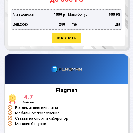
Мин.депозит
1000 р
Макс.бонус
500 FS
Вейджер
х40
Time
Да
ПОЛУЧИТЬ
Flagman
4.7
Рейтинг
Безлимитные выплаты
Мобильное приложение
Ставки на спорт и киберспорт
Магазин бонусов