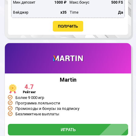
Мин.депозит
1000 ₽
Макс.бонус
500 FS
Вейджер
х35
Time
Да
ПОЛУЧИТЬ
Martin
4.7
Рейтинг
Более 9 000 игр
Программа лояльности
Промокоды и бонусы за подписку
Безлимитные выплаты
ИГРАТЬ