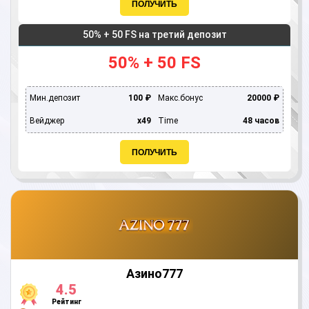
ПОЛУЧИТЬ
50% + 50 FS на третий депозит
50% + 50 FS
Мин.депозит
100 ₽
Макс.бонус
20000 ₽
Вейджер
х49
Time
48 часов
ПОЛУЧИТЬ
Азино777
4.5
Рейтинг