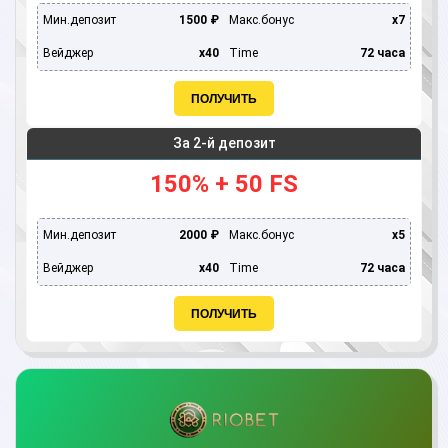
Мин.депозит
1500 ₽
Макс.бонус
х7
Вейджер
х40
Time
72 часа
ПОЛУЧИТЬ
За 2-й депозит
150% + 50 FS
Мин.депозит
2000 ₽
Макс.бонус
х5
Вейджер
х40
Time
72 часа
ПОЛУЧИТЬ