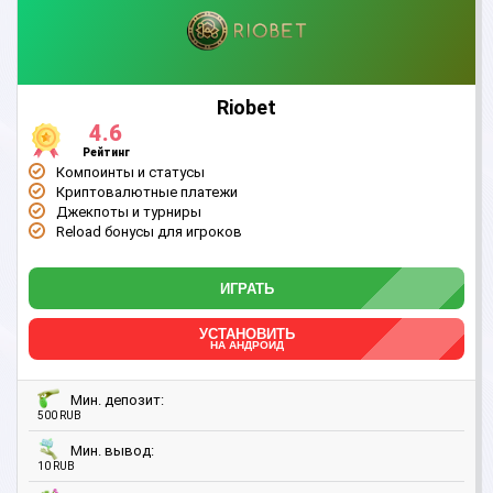
Riobet
4.6
Рейтинг
Компоинты и статусы
Криптовалютные платежи
Джекпоты и турниры
Reload бонусы для игроков
ИГРАТЬ
УСТАНОВИТЬ
НА АНДРОИД
Мин. депозит:
500 RUB
Мин. вывод:
10 RUB