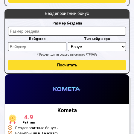
Бездепозитный бонус
Размер бездепа
Вейджер
Тип вейджера
* Рассчет для игрового автомата с RTP 96%
Kometa
4.9
Рейтинг
Бездепозитные бонусы
Розыгрыши в Telegram