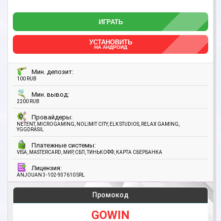
ИГРАТЬ
УСТАНОВИТЬ
НА АНДРОИД
Мин. депозит:
100 RUB
Мин. вывод:
2200 RUB
Провайдеры:
NETENT, MICROGAMING, NOLIMIT CITY, ELK STUDIOS, RELAX GAMING,
YGGDRASIL
Платежные системы:
VISA, MASTERCARD, МИР, СБП, ТИНЬКОФФ, КАРТА СБЕРБАНКА
Лицензия:
ANJOUAN 3-102-937610 SRL
Промокод
GOWIN