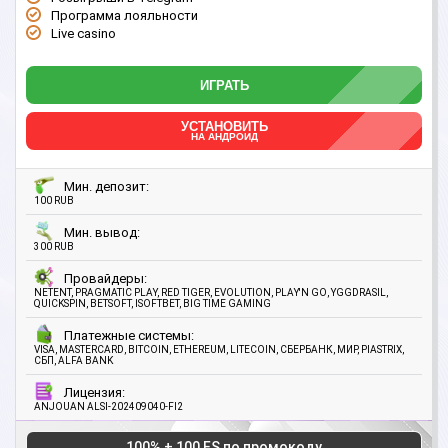
Программа лояльности
Live casino
ИГРАТЬ
УСТАНОВИТЬ
НА АНДРОИД
Мин. депозит:
100 RUB
Мин. вывод:
300 RUB
Провайдеры:
NETENT, PRAGMATIC PLAY, RED TIGER, EVOLUTION, PLAY'N GO, YGGDRASIL,
QUICKSPIN, BETSOFT, ISOFTBET, BIG TIME GAMING
Платежные системы:
VISA, MASTERCARD, BITCOIN, ETHEREUM, LITECOIN, СБЕРБАНК, МИР, PIASTRIX,
СБП, ALFA BANK
Лицензия:
ANJOUAN ALSI-202409040-FI2
100% + 100 FS по промокоду