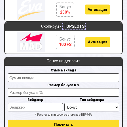
Бонус
Активация
250%
Скопируй -
TOPSLOTS
Бонус
Активация
100 FS
Бонус на депозит
Сумма вклада
Размер бонуса в %
Вейджер
Тип вейджера
* Рассчет для игрового автомата с RTP 96%