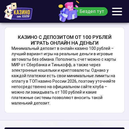
Бездеп тут
КАЗИНО С ДЕПОЗИТОМ ОТ 100 РУБЛЕЙ
ИГРАТЬ ОНЛАЙН НА ДЕНЬГИ
Минимальный депозит в онлайн казино 100 рублей –
лучший вариант игры на реальные деньги в игровые
автоматы без обмана. Пополнить счет можно с карты
МИР от Сбербанка и Тинькофф, а также через
электронные кошельки и криптовалюты. Однако у
каждой платежки есть свои минимальные лимиты на
оплату в ТОП казино России 2026, поэтому уточняйте
непосредственно на официальном сайте клуба –
можно ли закидывать от 100 рублей и какие
платежные системы позволяют вносить такой
маленький депозит.